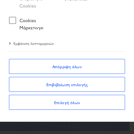
Αποτέλεσμα αναζήτησης
Όχημα
Cookies
Cookies
Μάρκετινγκ
Εμφάνιση λεπτομερειών
Το όχημα δεν είναι
διαθέσιμο
Απόρριψη όλων
Το όχημα δεν βρέθηκε
Επιβεβαίωση επιλογής
ΚΑΤΆ ΤΗΝ ΑΝΑΖΉΤΗΣΗ
Επιλογή όλων