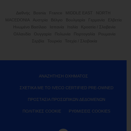
Διεθνής
Bosnia
France
MIDDLE EAST
NORTH
MACEDONIA
Αυστρία
Βέλγιο
Βουλγαρία
Γερμανία
Ελβετία
Ηνωμένο Βασίλειο
Ισπανία
Ιταλία
Κροατία / Σλοβενία
Ολλανδία
Ουγγαρία
Πολωνία
Πορτογαλία
Ρουμανία
Σερβία
Τουρκία
Τσεχία / Σλοβακία
ΑΝΑΖΉΤΗΣΗ ΟΧΉΜΑΤΟΣ
ΣΧΕΤΙΚΆ ΜΕ ΤΟ IVECO CERTIFIED PRE-OWNED
ΠΡΟΣΤΑΣΊΑ ΠΡΟΣΩΠΙΚΏΝ ΔΕΔΟΜΈΝΩΝ
ΠΟΛΙΤΙΚΈΣ COOKIE
ΡΥΘΜΊΣΕΙΣ COOKIES