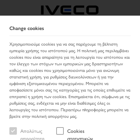
Change cookies
GREECE
Χρησιμοποιούμε cookies για να σας παρέχουμε τη βέλτιστη
εμπειρία χρήσης του ιστότοπού μας. Η πολιτική μας περιλαμβάνει
ΕΠΙΛΈΞΤΕ ΧΏΡΑ
ΑΛΛΑΞΕ ΓΛΏΣΣΑ
cookies που είναι απαραίτητα για τη λειτουργία του ιστότοπου και
τον έλεγχο των στόχων των εμπορικών μας δραστηριοτήτων
Toggle
καθώς και cookies που χρησιμοποιούνται μόνο για ανώνυμη
MENU
navigation
στατιστική χρήση, για ρυθμίσεις διευκολύνσεων ή για την
εμφάνιση εξατομικευμένου περιεχομένου. Μπορείτε να
αποφασίσετε μόνοι σας τις κατηγορίες για τις οποίες επιθυμείτε να
επιτραπεί η χρήση των cookies. Επισημαίνεται ότι, σύμφωνα με τις
Όχημα
ρυθμίσεις σας, ενδέχεται να μην είναι διαθέσιμες όλες οι
λειτουργίες του ιστότοπου. Περαιτέρω πληροφορίες μπορείτε να
βρείτε στην πολιτική απορρήτου μας.
Απολύτως
Cookies
Σελίδα έναρξης
Αναζήτηση οχήματος
απαραίτητα
στατιστικών