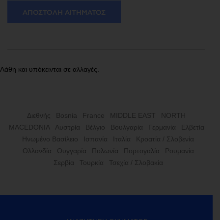
ΑΠΟΣΤΟΛΉ ΑΙΤΉΜΑΤΟΣ
Λάθη και υπόκεινται σε αλλαγές.
Διεθνής
Bosnia
France
MIDDLE EAST
NORTH
MACEDONIA
Αυστρία
Βέλγιο
Βουλγαρία
Γερμανία
Ελβετία
Ηνωμένο Βασίλειο
Ισπανία
Ιταλία
Κροατία / Σλοβενία
Ολλανδία
Ουγγαρία
Πολωνία
Πορτογαλία
Ρουμανία
Σερβία
Τουρκία
Τσεχία / Σλοβακία