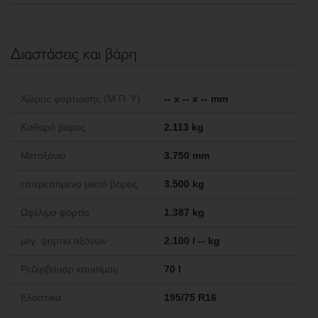
Διαστάσεις και βάρη
Χώρος φόρτωσης (Μ Π Ύ)
-- x -- x -- mm
Καθαρό βάρος
2.113 kg
Μεταξόνιο
3.750 mm
επιτρεπόμενο μικτό βάρος
3.500 kg
Ωφέλιμο φορτίο
1.387 kg
μέγ. φορτία αξόνων
2.100 / -- kg
Ρεζερβουάρ καυσίμου
70 l
Ελαστικά
195/75 R16