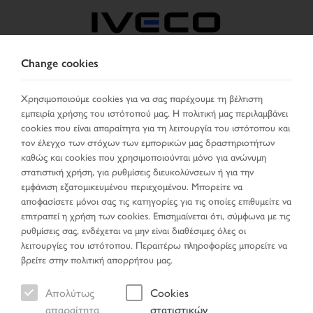
Change cookies
GREECE
Χρησιμοποιούμε cookies για να σας παρέχουμε τη βέλτιστη
εμπειρία χρήσης του ιστότοπού μας. Η πολιτική μας περιλαμβάνει
ΕΠΙΛΈΞΤΕ ΧΏΡΑ
ΑΛΛΑΞΕ ΓΛΏΣΣΑ
cookies που είναι απαραίτητα για τη λειτουργία του ιστότοπου και
τον έλεγχο των στόχων των εμπορικών μας δραστηριοτήτων
Toggle
καθώς και cookies που χρησιμοποιούνται μόνο για ανώνυμη
MENU
navigation
στατιστική χρήση, για ρυθμίσεις διευκολύνσεων ή για την
εμφάνιση εξατομικευμένου περιεχομένου. Μπορείτε να
αποφασίσετε μόνοι σας τις κατηγορίες για τις οποίες επιθυμείτε να
επιτραπεί η χρήση των cookies. Επισημαίνεται ότι, σύμφωνα με τις
Όχημα
ρυθμίσεις σας, ενδέχεται να μην είναι διαθέσιμες όλες οι
λειτουργίες του ιστότοπου. Περαιτέρω πληροφορίες μπορείτε να
βρείτε στην πολιτική απορρήτου μας.
Απολύτως
Cookies
Σελίδα έναρξης
Νέες αφίξεις
Όχημα
απαραίτητα
στατιστικών