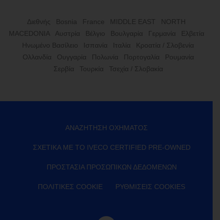
Διεθνής
Bosnia
France
MIDDLE EAST
NORTH
MACEDONIA
Αυστρία
Βέλγιο
Βουλγαρία
Γερμανία
Ελβετία
Ηνωμένο Βασίλειο
Ισπανία
Ιταλία
Κροατία / Σλοβενία
Ολλανδία
Ουγγαρία
Πολωνία
Πορτογαλία
Ρουμανία
Σερβία
Τουρκία
Τσεχία / Σλοβακία
ΑΝΑΖΉΤΗΣΗ ΟΧΉΜΑΤΟΣ
ΣΧΕΤΙΚΆ ΜΕ ΤΟ IVECO CERTIFIED PRE-OWNED
ΠΡΟΣΤΑΣΊΑ ΠΡΟΣΩΠΙΚΏΝ ΔΕΔΟΜΈΝΩΝ
ΠΟΛΙΤΙΚΈΣ COOKIE
ΡΥΘΜΊΣΕΙΣ COOKIES