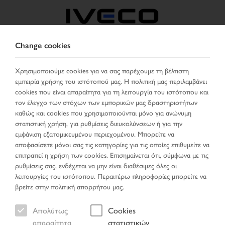
Change cookies
GREECE
Χρησιμοποιούμε cookies για να σας παρέχουμε τη βέλτιστη
εμπειρία χρήσης του ιστότοπού μας. Η πολιτική μας περιλαμβάνει
ΕΠΙΛΈΞΤΕ ΧΏΡΑ
ΑΛΛΑΞΕ ΓΛΏΣΣΑ
cookies που είναι απαραίτητα για τη λειτουργία του ιστότοπου και
τον έλεγχο των στόχων των εμπορικών μας δραστηριοτήτων
Toggle
καθώς και cookies που χρησιμοποιούνται μόνο για ανώνυμη
MENU
navigation
στατιστική χρήση, για ρυθμίσεις διευκολύνσεων ή για την
εμφάνιση εξατομικευμένου περιεχομένου. Μπορείτε να
αποφασίσετε μόνοι σας τις κατηγορίες για τις οποίες επιθυμείτε να
επιτραπεί η χρήση των cookies. Επισημαίνεται ότι, σύμφωνα με τις
Όχημα
ρυθμίσεις σας, ενδέχεται να μην είναι διαθέσιμες όλες οι
λειτουργίες του ιστότοπου. Περαιτέρω πληροφορίες μπορείτε να
βρείτε στην πολιτική απορρήτου μας.
Απολύτως
Cookies
Σελίδα έναρξης
Αναζήτηση οχήματος
απαραίτητα
στατιστικών