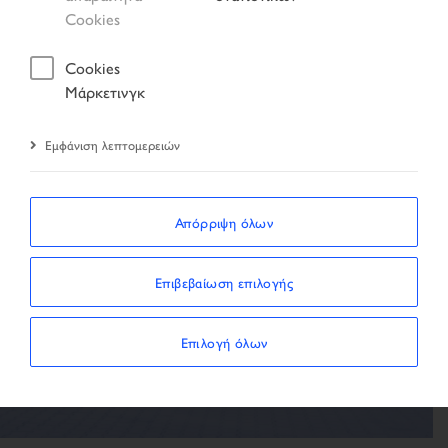
Αποτέλεσμα αναζήτησης
Όχημα
Cookies
Cookies
Μάρκετινγκ
Εμφάνιση λεπτομερειών
Το όχημα δεν είναι
διαθέσιμο
Απόρριψη όλων
Το όχημα δεν βρέθηκε
Επιβεβαίωση επιλογής
ΚΑΤΆ ΤΗΝ ΑΝΑΖΉΤΗΣΗ
Επιλογή όλων