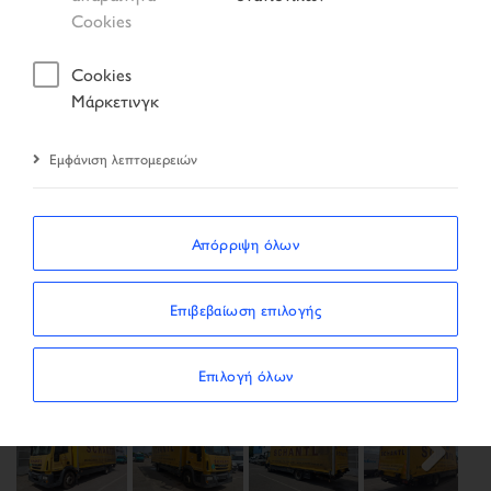
Αποτέλεσμα αναζήτησης
Όχημα
Cookies
Cookies
Μάρκετινγκ
Εμφάνιση λεπτομερειών
Απόρριψη όλων
Previous
Next
Επιβεβαίωση επιλογής
Επιλογή όλων
Next