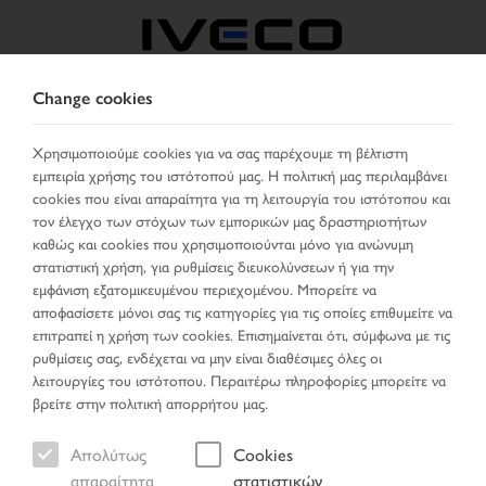
Change cookies
GREECE
Χρησιμοποιούμε cookies για να σας παρέχουμε τη βέλτιστη
εμπειρία χρήσης του ιστότοπού μας. Η πολιτική μας περιλαμβάνει
ΕΠΙΛΈΞΤΕ ΧΏΡΑ
ΑΛΛΑΞΕ ΓΛΏΣΣΑ
cookies που είναι απαραίτητα για τη λειτουργία του ιστότοπου και
τον έλεγχο των στόχων των εμπορικών μας δραστηριοτήτων
Toggle
καθώς και cookies που χρησιμοποιούνται μόνο για ανώνυμη
MENU
navigation
στατιστική χρήση, για ρυθμίσεις διευκολύνσεων ή για την
εμφάνιση εξατομικευμένου περιεχομένου. Μπορείτε να
αποφασίσετε μόνοι σας τις κατηγορίες για τις οποίες επιθυμείτε να
επιτραπεί η χρήση των cookies. Επισημαίνεται ότι, σύμφωνα με τις
Όχημα
ρυθμίσεις σας, ενδέχεται να μην είναι διαθέσιμες όλες οι
λειτουργίες του ιστότοπου. Περαιτέρω πληροφορίες μπορείτε να
βρείτε στην πολιτική απορρήτου μας.
Απολύτως
Cookies
Σελίδα έναρξης
Αναζήτηση οχήματος
απαραίτητα
στατιστικών