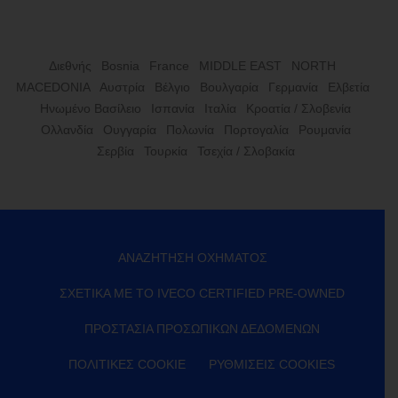
Διεθνής
Bosnia
France
MIDDLE EAST
NORTH
MACEDONIA
Αυστρία
Βέλγιο
Βουλγαρία
Γερμανία
Ελβετία
Ηνωμένο Βασίλειο
Ισπανία
Ιταλία
Κροατία / Σλοβενία
Ολλανδία
Ουγγαρία
Πολωνία
Πορτογαλία
Ρουμανία
Σερβία
Τουρκία
Τσεχία / Σλοβακία
ΑΝΑΖΉΤΗΣΗ ΟΧΉΜΑΤΟΣ
ΣΧΕΤΙΚΆ ΜΕ ΤΟ IVECO CERTIFIED PRE-OWNED
ΠΡΟΣΤΑΣΊΑ ΠΡΟΣΩΠΙΚΏΝ ΔΕΔΟΜΈΝΩΝ
ΠΟΛΙΤΙΚΈΣ COOKIE
ΡΥΘΜΊΣΕΙΣ COOKIES