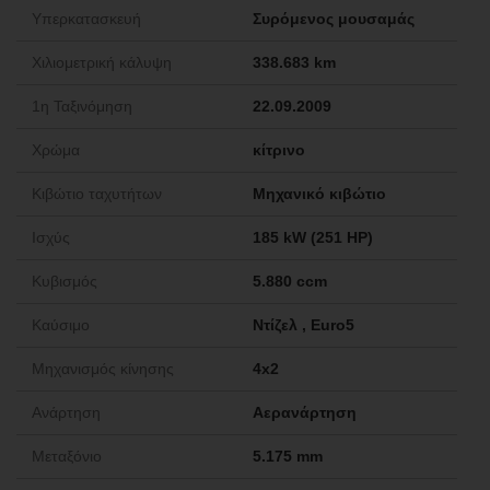
Υπερκατασκευή
Συρόμενος μουσαμάς
Χιλιομετρική κάλυψη
338.683 km
1η Ταξινόμηση
22.09.2009
Χρώμα
κίτρινο
Κιβώτιο ταχυτήτων
Μηχανικό κιβώτιο
Ισχύς
185 kW (251 HP)
Κυβισμός
5.880 ccm
Καύσιμο
Ντίζελ , Euro5
Μηχανισμός κίνησης
4x2
Ανάρτηση
Αερανάρτηση
Μεταξόνιο
5.175 mm