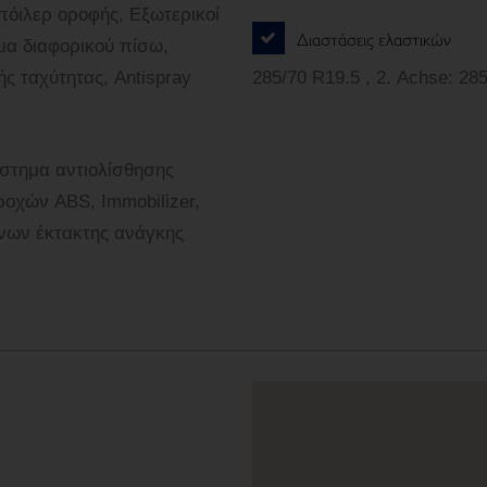
όιλερ οροφής, Εξωτερικοί
Διαστάσεις ελαστικών
μα διαφορικού πίσω,
ς ταχύτητας, Antispray
285/70
στημα αντιολίσθησης
οχών ABS, Immobilizer,
νων έκτακτης ανάγκης