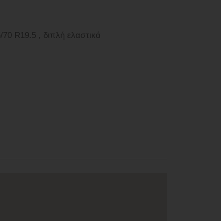
 R19.5 , 2. Achse: 285/70 R19.5 , διπλή ελαστικά