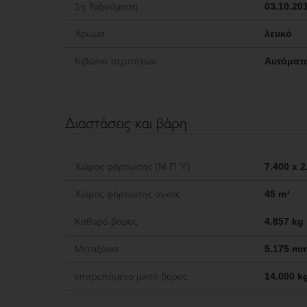
1η Ταξινόμηση
03.10.20
Χρώμα
λευκό
Κιβώτιο ταχυτήτων
Αυτόματο
Διαστάσεις και βάρη
Χώρος φόρτωσης (Μ Π Ύ)
7.400 x 
Χώρος φόρτωσης όγκος
45 m³
Καθαρό βάρος
4.857 kg
Μεταξόνιο
5.175 m
επιτρεπόμενο μικτό βάρος
14.000 k