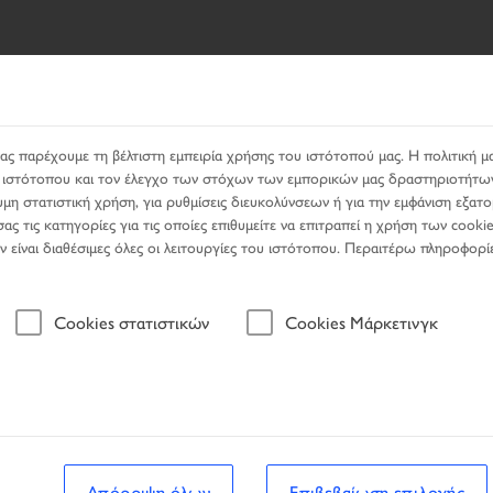
ΖΉΤΗΣΗΣ
PRODUCTS
ΥΠΗΡΕΣΊΕΣ
ΑΝΑΖΉΤΗΣΗ Ε
ας παρέχουμε τη βέλτιστη εμπειρία χρήσης του ιστότοπού μας. Η πολιτική μα
ου ιστότοπου και τον έλεγχο των στόχων των εμπορικών μας δραστηριοτήτω
μη στατιστική χρήση, για ρυθμίσεις διευκολύνσεων ή για την εμφάνιση εξατ
ς τις κατηγορίες για τις οποίες επιθυμείτε να επιτραπεί η χρήση των cookie
μην είναι διαθέσιμες όλες οι λειτουργίες του ιστότοπου. Περαιτέρω πληροφορί
Όχημα
Cookies στατιστικών
Cookies Μάρκετινγκ
 αναζήτησης
Όχημα
Απόρριψη όλων
Επιβεβαίωση επιλογής