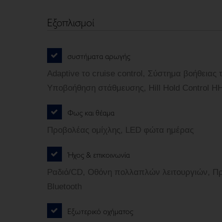
Εξοπλισμοί
συστήματα αρωγής
Adaptive το cruise control, Σύστημα βοήθειας
Υποβοήθηση στάθμευσης, Hill Hold Control H
Φως και θέαμα
Προβολέας ομίχλης, LED φώτα ημέρας
Ήχος & επικοινωνία
Ραδιό/CD, Οθόνη πολλαπλών λειτουργιών, Π
Bluetooth
Εξωτερικό οχήματος