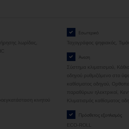
Εσωτερικό
 τήρησης λωρίδας,
Ταχογράφος ψηφιακός, Τιμό
HC
Άνεση
Σύστημα κλιματισμού, Κάθι
οδηγού ρυθμιζόμενο στο ύψ
καθίσματος οδηγού, Ορθοπε
παραθύρων ηλεκτρικοί, Κεντ
ροεγκατάσταση κινητού
Κλιματισμός καθίσματος οδ
Πρόσθετος εξοπλισμός
ECO-ROLL