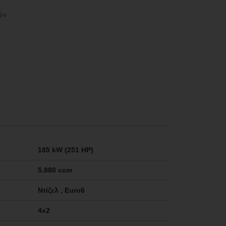
όν
185 kW (251 HP)
5.880 ccm
Ντίζελ , Euro6
4x2