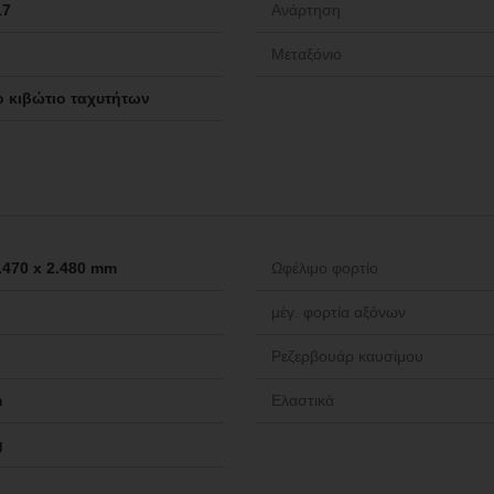
17
Ανάρτηση
Μεταξόνιο
 κιβώτιο ταχυτήτων
2.470 x 2.480 mm
Ωφέλιμο φορτίο
μέγ. φορτία αξόνων
Ρεζερβουάρ καυσίμου
m
Ελαστικά
g