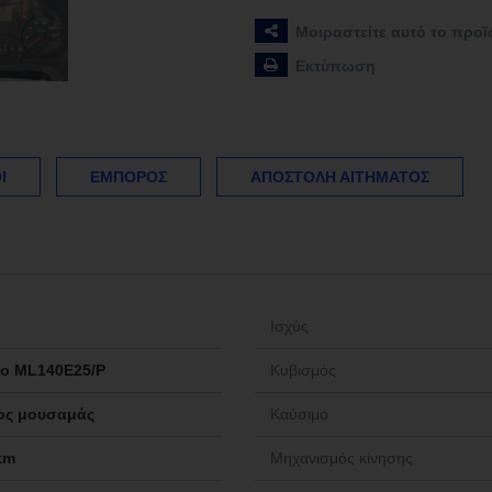
Μοιραστείτε αυτό το προϊ
Εκτύπωση
Ί
ΈΜΠΟΡΟΣ
ΑΠΟΣΤΟΛΉ ΑΙΤΉΜΑΤΟΣ
Ισχύς
go ML140E25/P
Κυβισμός
ος μουσαμάς
Καύσιμο
km
Μηχανισμός κίνησης