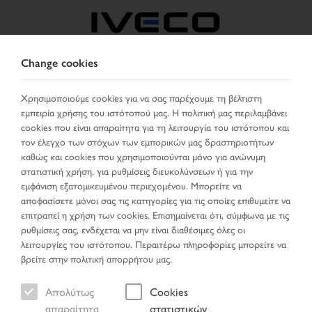
Change cookies
GREECE
Χρησιμοποιούμε cookies για να σας παρέχουμε τη βέλτιστη
εμπειρία χρήσης του ιστότοπού μας. Η πολιτική μας περιλαμβάνει
ΕΠΙΛΈΞΤΕ ΧΏΡΑ
ΑΛΛΑΞΕ ΓΛΏΣΣΑ
cookies που είναι απαραίτητα για τη λειτουργία του ιστότοπου και
τον έλεγχο των στόχων των εμπορικών μας δραστηριοτήτων
Toggle
καθώς και cookies που χρησιμοποιούνται μόνο για ανώνυμη
MENU
navigation
στατιστική χρήση, για ρυθμίσεις διευκολύνσεων ή για την
εμφάνιση εξατομικευμένου περιεχομένου. Μπορείτε να
αποφασίσετε μόνοι σας τις κατηγορίες για τις οποίες επιθυμείτε να
επιτραπεί η χρήση των cookies. Επισημαίνεται ότι, σύμφωνα με τις
Όχημα
ρυθμίσεις σας, ενδέχεται να μην είναι διαθέσιμες όλες οι
λειτουργίες του ιστότοπου. Περαιτέρω πληροφορίες μπορείτε να
βρείτε στην πολιτική απορρήτου μας.
Απολύτως
Cookies
Σελίδα έναρξης
Αναζήτηση οχήματος
απαραίτητα
στατιστικών