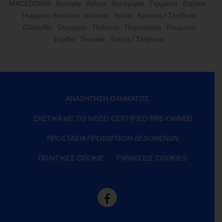
MACEDONIA
Αυστρία
Βέλγιο
Βουλγαρία
Γερμανία
Ελβετία
Ηνωμένο Βασίλειο
Ισπανία
Ιταλία
Κροατία / Σλοβενία
Ολλανδία
Ουγγαρία
Πολωνία
Πορτογαλία
Ρουμανία
Σερβία
Τουρκία
Τσεχία / Σλοβακία
ΑΝΑΖΉΤΗΣΗ ΟΧΉΜΑΤΟΣ
ΣΧΕΤΙΚΆ ΜΕ ΤΟ IVECO CERTIFIED PRE-OWNED
ΠΡΟΣΤΑΣΊΑ ΠΡΟΣΩΠΙΚΏΝ ΔΕΔΟΜΈΝΩΝ
ΠΟΛΙΤΙΚΈΣ COOKIE
ΡΥΘΜΊΣΕΙΣ COOKIES