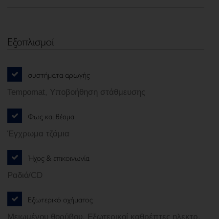
Εξοπλισμοί
συστήματα αρωγής
Tempomat, Υποβοήθηση στάθμευσης
Φως και θέαμα
Έγχρωμα τζάμια
Ήχος & επικοινωνία
Ραδιό/CD
Εξωτερικό οχήματος
Μειωμένου θορύβου, Εξωτερικοί καθρέπτες ηλεκτρ.