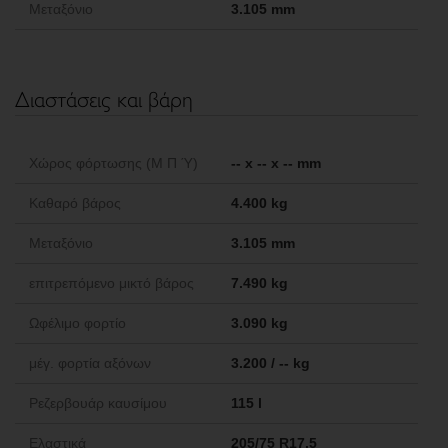
Μεταξόνιο
3.105 mm
Διαστάσεις και βάρη
Χώρος φόρτωσης (Μ Π Ύ)
-- x -- x -- mm
Καθαρό βάρος
4.400 kg
Μεταξόνιο
3.105 mm
επιτρεπόμενο μικτό βάρος
7.490 kg
Ωφέλιμο φορτίο
3.090 kg
μέγ. φορτία αξόνων
3.200 / -- kg
Ρεζερβουάρ καυσίμου
115 l
Ελαστικά
205/75 R17.5