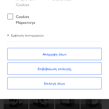
Αποτέλεσμα αναζήτησης
Όχημα
Cookies
Cookies
Μάρκετινγκ
Εμφάνιση λεπτομερειών
Απόρριψη όλων
Previous
Next
Επιβεβαίωση επιλογής
Επιλογή όλων
Next