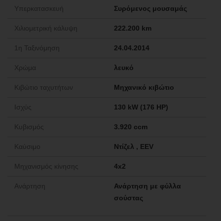
Υπερκατασκευή
Συρόμενος μουσαμάς
Χιλιομετρική κάλυψη
222.200 km
1η Ταξινόμηση
24.04.2014
Χρώμα
λευκό
Κιβώτιο ταχυτήτων
Μηχανικό κιβώτιο
Ισχύς
130 kW (176 HP)
Κυβισμός
3.920 ccm
Καύσιμο
Ντίζελ , EEV
Μηχανισμός κίνησης
4x2
Ανάρτηση
Ανάρτηση με φύλλα
σούστας