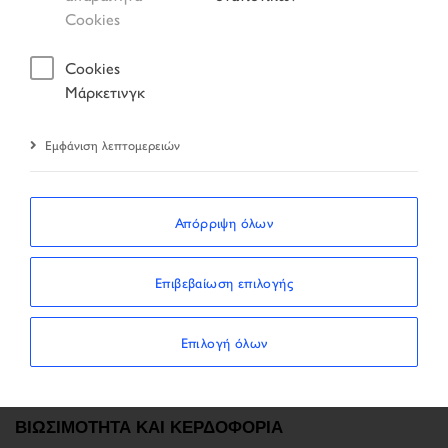
Σελίδα έναρξης
DAILY MY19
Cookies
Cookies
Μάρκετινγκ
DAILY ΜΥ2019 ΚΥΡΙΑ ΧΑΡΑΚΤΗΡΙΣΤΙΚΑ
Παραμένοντας πιστό στις αξίες που χαρακτήριζαν το
Εμφάνιση λεπτομερειών
DNA του (αξιοπιστία, αποτελεσματικότητα, ευελιξία),
το DAILY έχει γίνει το σημείο αναφοράς για την
Απόρριψη όλων
καινοτομία στον κλάδο των ελαφρών
επαγγελματικών οχημάτων.
Επιβεβαίωση επιλογής
Με το DAILY MY19, τα επαγγελματικά οχήματα
πλησιάζουν όλο και πιο κοντά στον κόσμο της
Επιλογή όλων
αυτοκινητοβιομηχανίας με όλα αυτά τα κύρια
χαρακτηριστικά:
ΒΙΩΣΙΜΟΤΗΤΑ ΚΑΙ ΚΕΡΔΟΦΟΡΙΑ