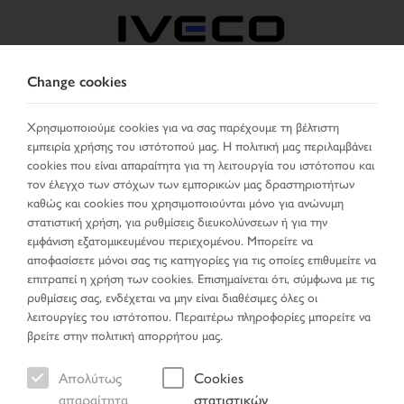
Change cookies
GREECE
Χρησιμοποιούμε cookies για να σας παρέχουμε τη βέλτιστη
εμπειρία χρήσης του ιστότοπού μας. Η πολιτική μας περιλαμβάνει
ΕΠΙΛΈΞΤΕ ΧΏΡΑ
ΑΛΛΑΞΕ ΓΛΏΣΣΑ
cookies που είναι απαραίτητα για τη λειτουργία του ιστότοπου και
τον έλεγχο των στόχων των εμπορικών μας δραστηριοτήτων
Toggle
καθώς και cookies που χρησιμοποιούνται μόνο για ανώνυμη
MENU
navigation
στατιστική χρήση, για ρυθμίσεις διευκολύνσεων ή για την
εμφάνιση εξατομικευμένου περιεχομένου. Μπορείτε να
αποφασίσετε μόνοι σας τις κατηγορίες για τις οποίες επιθυμείτε να
επιτραπεί η χρήση των cookies. Επισημαίνεται ότι, σύμφωνα με τις
ρυθμίσεις σας, ενδέχεται να μην είναι διαθέσιμες όλες οι
λειτουργίες του ιστότοπου. Περαιτέρω πληροφορίες μπορείτε να
βρείτε στην πολιτική απορρήτου μας.
Απολύτως
Cookies
απαραίτητα
στατιστικών