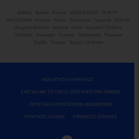
Διεθνής
Bosnia
France
MIDDLE EAST
NORTH
MACEDONIA
Αυστρία
Βέλγιο
Βουλγαρία
Γερμανία
Ελβετία
Ηνωμένο Βασίλειο
Ισπανία
Ιταλία
Κροατία / Σλοβενία
Ολλανδία
Ουγγαρία
Πολωνία
Πορτογαλία
Ρουμανία
Σερβία
Τουρκία
Τσεχία / Σλοβακία
ΑΝΑΖΉΤΗΣΗ ΟΧΉΜΑΤΟΣ
ΣΧΕΤΙΚΆ ΜΕ ΤΟ IVECO CERTIFIED PRE-OWNED
ΠΡΟΣΤΑΣΊΑ ΠΡΟΣΩΠΙΚΏΝ ΔΕΔΟΜΈΝΩΝ
ΠΟΛΙΤΙΚΈΣ COOKIE
ΡΥΘΜΊΣΕΙΣ COOKIES