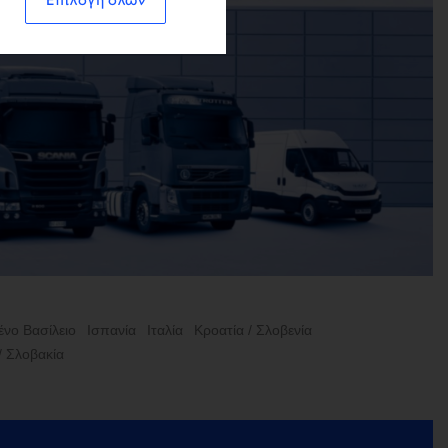
ο
νο Βασίλειο
Ισπανία
Ιταλία
Κροατία / Σλοβενία
/ Σλοβακία