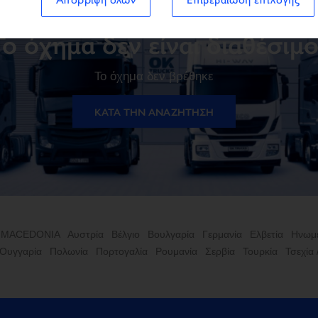
Το όχημα δεν είναι διαθέσιμ
Το όχημα δεν βρέθηκε
ΚΑΤΆ ΤΗΝ ΑΝΑΖΉΤΗΣΗ
 MACEDONIA
Αυστρία
Βέλγιο
Βουλγαρία
Γερμανία
Ελβετία
Ηνωμέ
Ουγγαρία
Πολωνία
Πορτογαλία
Ρουμανία
Σερβία
Τουρκία
Τσεχία 