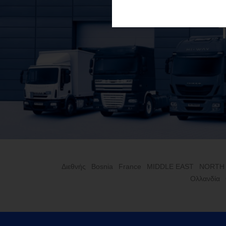
Διεθνής
Bosnia
France
MIDDLE EAST
NORTH
Ολλανδία