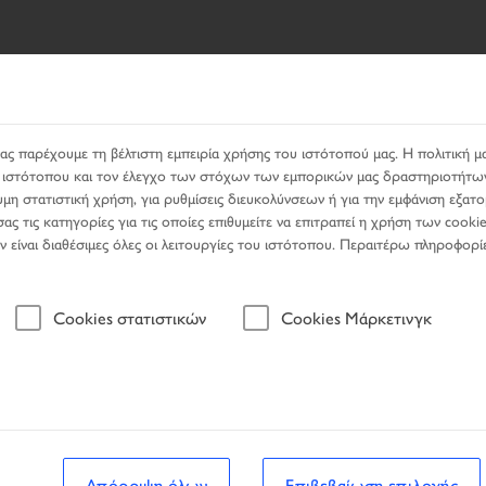
ΖΉΤΗΣΗΣ
PRODUCTS
ΥΠΗΡΕΣΊΕΣ
ΑΝΑΖΉΤΗΣΗ Ε
ας παρέχουμε τη βέλτιστη εμπειρία χρήσης του ιστότοπού μας. Η πολιτική μα
ου ιστότοπου και τον έλεγχο των στόχων των εμπορικών μας δραστηριοτήτω
μη στατιστική χρήση, για ρυθμίσεις διευκολύνσεων ή για την εμφάνιση εξατ
ς τις κατηγορίες για τις οποίες επιθυμείτε να επιτραπεί η χρήση των cookie
μην είναι διαθέσιμες όλες οι λειτουργίες του ιστότοπου. Περαιτέρω πληροφορί
Όχημα
Cookies στατιστικών
Cookies Μάρκετινγκ
 αναζήτησης
Όχημα
Απόρριψη όλων
Επιβεβαίωση επιλογής