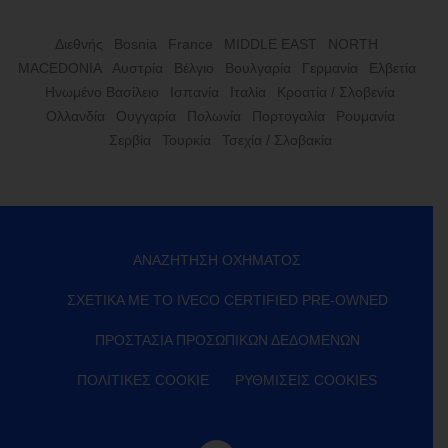
Διεθνής
Bosnia
France
MIDDLE EAST
NORTH
MACEDONIA
Αυστρία
Βέλγιο
Βουλγαρία
Γερμανία
Ελβετία
Ηνωμένο Βασίλειο
Ισπανία
Ιταλία
Κροατία / Σλοβενία
Ολλανδία
Ουγγαρία
Πολωνία
Πορτογαλία
Ρουμανία
Σερβία
Τουρκία
Τσεχία / Σλοβακία
ΑΝΑΖΉΤΗΣΗ ΟΧΉΜΑΤΟΣ
ΣΧΕΤΙΚΆ ΜΕ ΤΟ IVECO CERTIFIED PRE-OWNED
ΠΡΟΣΤΑΣΊΑ ΠΡΟΣΩΠΙΚΏΝ ΔΕΔΟΜΈΝΩΝ
ΠΟΛΙΤΙΚΈΣ COOKIE
ΡΥΘΜΊΣΕΙΣ COOKIES