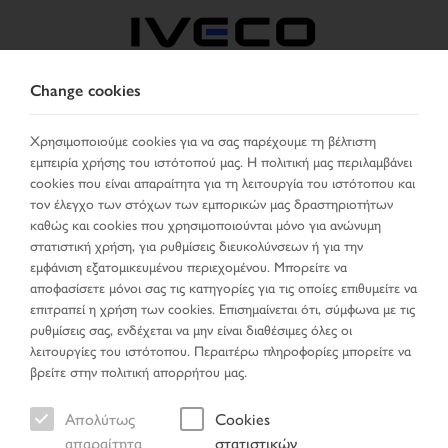
Change cookies
GREECE
Χρησιμοποιούμε cookies για να σας παρέχουμε τη βέλτιστη
εμπειρία χρήσης του ιστότοπού μας. Η πολιτική μας περιλαμβάνει
ΕΠΙΛΈΞΤΕ ΧΏΡΑ
ΑΛΛΑΞΕ ΓΛΏΣΣΑ
cookies που είναι απαραίτητα για τη λειτουργία του ιστότοπου και
τον έλεγχο των στόχων των εμπορικών μας δραστηριοτήτων
Toggle
καθώς και cookies που χρησιμοποιούνται μόνο για ανώνυμη
MENU
navigation
στατιστική χρήση, για ρυθμίσεις διευκολύνσεων ή για την
εμφάνιση εξατομικευμένου περιεχομένου. Μπορείτε να
αποφασίσετε μόνοι σας τις κατηγορίες για τις οποίες επιθυμείτε να
επιτραπεί η χρήση των cookies. Επισημαίνεται ότι, σύμφωνα με τις
Όχημα
ρυθμίσεις σας, ενδέχεται να μην είναι διαθέσιμες όλες οι
λειτουργίες του ιστότοπου. Περαιτέρω πληροφορίες μπορείτε να
βρείτε στην πολιτική απορρήτου μας.
Απολύτως
Cookies
Σελίδα έναρξης
Αναζήτηση οχήματος
απαραίτητα
στατιστικών