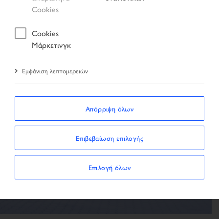
Αποτέλεσμα αναζήτησης
Όχημα
Cookies
Cookies
Μάρκετινγκ
Εμφάνιση λεπτομερειών
Το όχημα δεν είναι
διαθέσιμο
Απόρριψη όλων
Το όχημα δεν βρέθηκε
Επιβεβαίωση επιλογής
ΚΑΤΆ ΤΗΝ ΑΝΑΖΉΤΗΣΗ
Επιλογή όλων