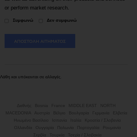
or perform market research.
Συμφωνώ
Δεν συμφωνώ
ΑΠΟΣΤΟΛΉ ΑΙΤΉΜΑΤΟΣ
Λάθη και υπόκεινται σε αλλαγές.
Διεθνής
Bosnia
France
MIDDLE EAST
NORTH
MACEDONIA
Αυστρία
Βέλγιο
Βουλγαρία
Γερμανία
Ελβετία
Ηνωμένο Βασίλειο
Ισπανία
Ιταλία
Κροατία / Σλοβενία
Ολλανδία
Ουγγαρία
Πολωνία
Πορτογαλία
Ρουμανία
Σερβία
Τουρκία
Τσεχία / Σλοβακία