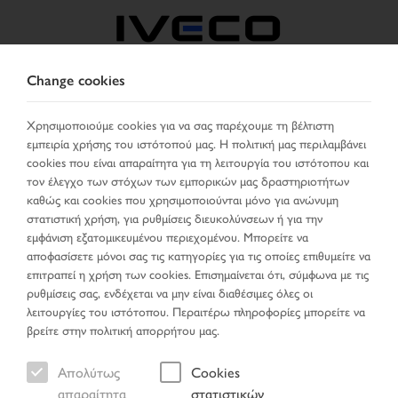
Change cookies
GREECE
Χρησιμοποιούμε cookies για να σας παρέχουμε τη βέλτιστη
εμπειρία χρήσης του ιστότοπού μας. Η πολιτική μας περιλαμβάνει
ΕΠΙΛΈΞΤΕ ΧΏΡΑ
ΑΛΛΑΞΕ ΓΛΏΣΣΑ
cookies που είναι απαραίτητα για τη λειτουργία του ιστότοπου και
τον έλεγχο των στόχων των εμπορικών μας δραστηριοτήτων
Toggle
καθώς και cookies που χρησιμοποιούνται μόνο για ανώνυμη
MENU
navigation
στατιστική χρήση, για ρυθμίσεις διευκολύνσεων ή για την
εμφάνιση εξατομικευμένου περιεχομένου. Μπορείτε να
αποφασίσετε μόνοι σας τις κατηγορίες για τις οποίες επιθυμείτε να
επιτραπεί η χρήση των cookies. Επισημαίνεται ότι, σύμφωνα με τις
Όχημα
ρυθμίσεις σας, ενδέχεται να μην είναι διαθέσιμες όλες οι
λειτουργίες του ιστότοπου. Περαιτέρω πληροφορίες μπορείτε να
βρείτε στην πολιτική απορρήτου μας.
Απολύτως
Cookies
Σελίδα έναρξης
Νέες αφίξεις
Όχημα
απαραίτητα
στατιστικών