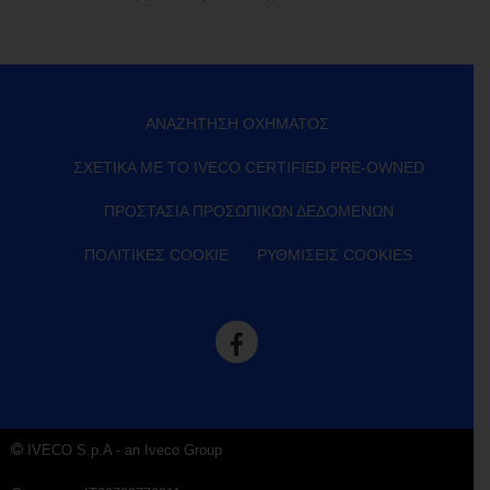
ΑΝΑΖΉΤΗΣΗ ΟΧΉΜΑΤΟΣ
ΣΧΕΤΙΚΆ ΜΕ ΤΟ IVECO CERTIFIED PRE-OWNED
ΠΡΟΣΤΑΣΊΑ ΠΡΟΣΩΠΙΚΏΝ ΔΕΔΟΜΈΝΩΝ
ΠΟΛΙΤΙΚΈΣ COOKIE
ΡΥΘΜΊΣΕΙΣ COOKIES
IVECO S.p.A - an Iveco Group