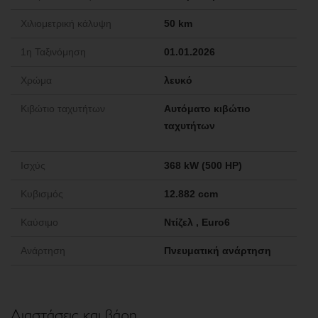
Χιλιομετρική κάλυψη
50 km
1η Ταξινόμηση
01.01.2026
Χρώμα
λευκό
Κιβώτιο ταχυτήτων
Αυτόματο κιβώτιο
ταχυτήτων
Ισχύς
368 kW (500 HP)
Κυβισμός
12.882 ccm
Καύσιμο
Ντίζελ , Euro6
Ανάρτηση
Πνευματική ανάρτηση
Διαστάσεις και βάρη