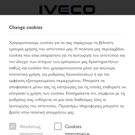
Change cookies
GREECE
Χρησιμοποιούμε cookies για να σας παρέχουμε τη βέλτιστη
εμπειρία χρήσης του ιστότοπού μας. Η πολιτική μας περιλαμβάνει
ΕΠΙΛΈΞΤΕ ΧΏΡΑ
ΑΛΛΑΞΕ ΓΛΏΣΣΑ
cookies που είναι απαραίτητα για τη λειτουργία του ιστότοπου και
τον έλεγχο των στόχων των εμπορικών μας δραστηριοτήτων
Toggle
καθώς και cookies που χρησιμοποιούνται μόνο για ανώνυμη
MENU
navigation
στατιστική χρήση, για ρυθμίσεις διευκολύνσεων ή για την
εμφάνιση εξατομικευμένου περιεχομένου. Μπορείτε να
αποφασίσετε μόνοι σας τις κατηγορίες για τις οποίες επιθυμείτε να
επιτραπεί η χρήση των cookies. Επισημαίνεται ότι, σύμφωνα με τις
Όχημα
ρυθμίσεις σας, ενδέχεται να μην είναι διαθέσιμες όλες οι
λειτουργίες του ιστότοπου. Περαιτέρω πληροφορίες μπορείτε να
βρείτε στην πολιτική απορρήτου μας.
Απολύτως
Cookies
Σελίδα έναρξης
Ειδικές προσφορές
Όχημα
απαραίτητα
στατιστικών