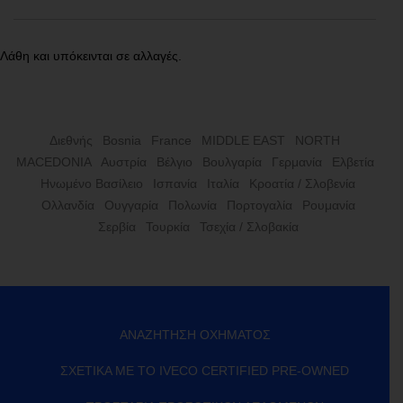
Λάθη και υπόκεινται σε αλλαγές.
Διεθνής
Bosnia
France
MIDDLE EAST
NORTH
MACEDONIA
Αυστρία
Βέλγιο
Βουλγαρία
Γερμανία
Ελβετία
Ηνωμένο Βασίλειο
Ισπανία
Ιταλία
Κροατία / Σλοβενία
Ολλανδία
Ουγγαρία
Πολωνία
Πορτογαλία
Ρουμανία
Σερβία
Τουρκία
Τσεχία / Σλοβακία
ΑΝΑΖΉΤΗΣΗ ΟΧΉΜΑΤΟΣ
ΣΧΕΤΙΚΆ ΜΕ ΤΟ IVECO CERTIFIED PRE-OWNED