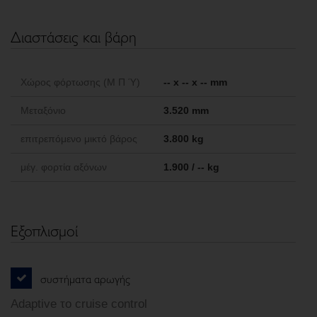
Διαστάσεις και βάρη
Χώρος φόρτωσης (Μ Π Ύ)
-- x -- x -- mm
Μεταξόνιο
3.520 mm
επιτρεπόμενο μικτό βάρος
3.800 kg
μέγ. φορτία αξόνων
1.900 / -- kg
Εξοπλισμοί
συστήματα αρωγής
Adaptive το cruise control