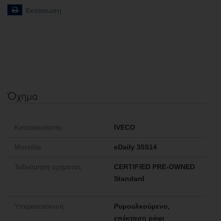
Εκτύπωση
Όχημα
Κατασκευαστής
IVECO
Μοντέλο
eDaily 35S14
Ταξινόμηση οχήματος
CERTIFIED PRE-OWNED
Standard
Υπερκατασκευή
Ρυμουλκούμενο,
επέκταση ράφι