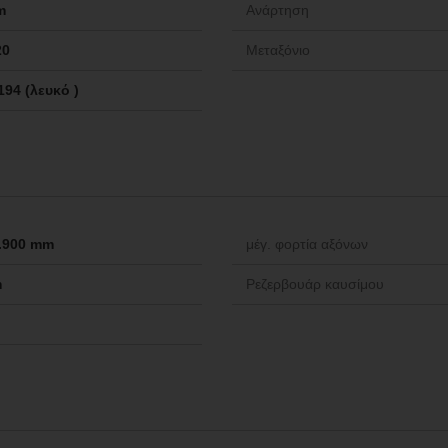
m
Ανάρτηση
20
Μεταξόνιο
194 (λευκό )
 1.900 mm
μέγ. φορτία αξόνων
m
Ρεζερβουάρ καυσίμου