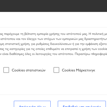
ΖΉΤΗΣΗΣ
PRODUCTS
ΥΠΗΡΕΣΊΕΣ
ΑΝΑΖΉΤΗΣΗ Ε
ας παρέχουμε τη βέλτιστη εμπειρία χρήσης του ιστότοπού μας. Η πολιτική μα
ου ιστότοπου και τον έλεγχο των στόχων των εμπορικών μας δραστηριοτήτω
μη στατιστική χρήση, για ρυθμίσεις διευκολύνσεων ή για την εμφάνιση εξατ
ς τις κατηγορίες για τις οποίες επιθυμείτε να επιτραπεί η χρήση των cookie
μην είναι διαθέσιμες όλες οι λειτουργίες του ιστότοπου. Περαιτέρω πληροφορί
Όχημα
Cookies στατιστικών
Cookies Μάρκετινγκ
 αναζήτησης
Όχημα
Απόρριψη όλων
Επιβεβαίωση επιλογής