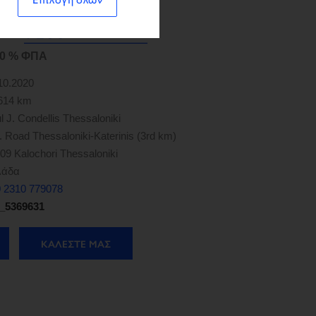
4,0 % ΦΠΑ
10.2020
614 km
l J. Condellis Thessaloniki
. Road Thessaloniki-Katerinis (3rd km)
09 Kalochori Thessaloniki
λάδα
 2310 779078
_5369631
ΚΑΛΈΣΤΕ ΜΑΣ