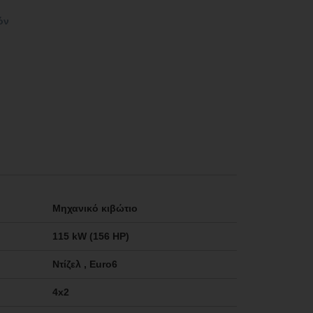
όν
Μηχανικό κιβώτιο
115 kW (156 HP)
Ντίζελ , Euro6
4x2