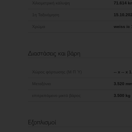
Χιλιομετρική κάλυψη
71.614 k
1η Ταξινόμηση
15.10.20
Χρώμα
weiss ic 
Διαστάσεις και βάρη
Χώρος φόρτωσης (Μ Π Ύ)
-- x -- x
Μεταξόνιο
3.520 m
επιτρεπόμενο μικτό βάρος
3.500 kg
Εξοπλισμοί