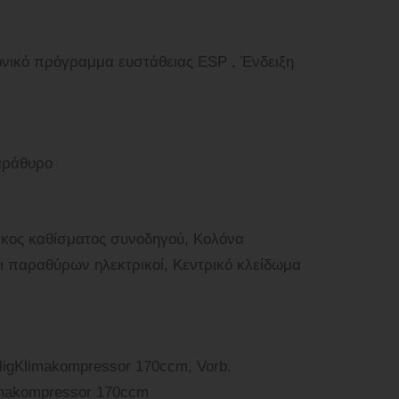
νικό πρόγραμμα ευστάθειας ESP , Ένδειξη
αράθυρο
γκος καθίσματος συνοδηγού, Κολόνα
οι παραθύρων ηλεκτρικοί, Κεντρικό κλείδωμα
oligKlimakompressor 170ccm, Vorb.
imakompressor 170ccm